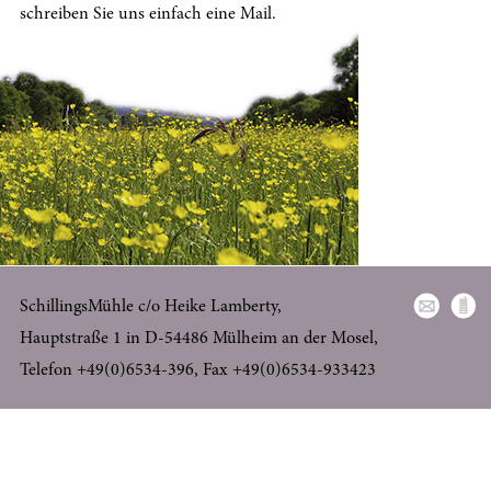
HEREINSPAZIERT
schreiben Sie uns einfach eine Mail.
MEINE TIPPS
ZUR LAGE
BUCHEN
KONTAKT
START
IMPRESSUM
SchillingsMühle c/o Heike Lamberty,
DATENSCHUTZ
Hauptstraße 1 in D-54486 Mülheim an der Mosel,
ENGLISH
Telefon +49(0)6534-396, Fax +49(0)6534-933423